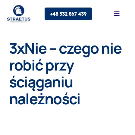
Skip
+48 532 867 439
to
Toggle
Naviga
content
O nas
3xNie – czego nie
Oferta
robić przy
ściąganiu
Franczyza
należności
Blog
Kontakt