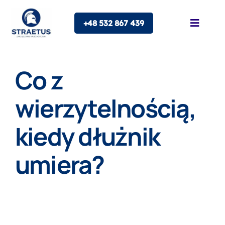
Skip
+48 532 867 439
to
Toggle
Naviga
content
O nas
Co z
Oferta
wierzytelnością,
kiedy dłużnik
Franczyza
umiera?
Blog
Kontakt