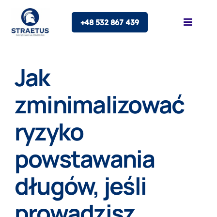
Skip
+48 532 867 439
to
Toggle
Naviga
content
O nas
Jak
Oferta
zminimalizować
ryzyko
Franczyza
powstawania
Blog
długów, jeśli
Kontakt
prowadzisz