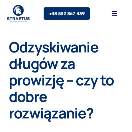
Skip
+48 532 867 439
to
Toggle
Naviga
content
O nas
Odzyskiwanie
Oferta
długów za
prowizję – czy to
Franczyza
dobre
Blog
rozwiązanie?
Kontakt