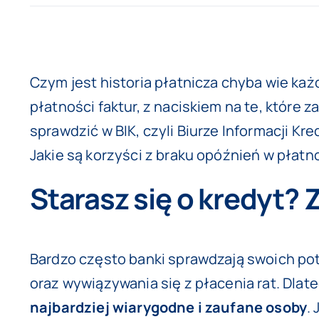
View
Czym jest historia płatnicza chyba wie każ
Larger
płatności faktur, z naciskiem na te, które 
Image
sprawdzić w BIK, czyli Biurze Informacji K
Jakie są korzyści z braku opóźnień w płatno
Starasz się o kredyt? 
Bardzo często banki sprawdzają swoich p
oraz wywiązywania się z płacenia rat. Dlat
najbardziej wiarygodne i zaufane osoby
.