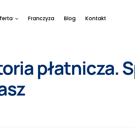
ferta
Franczyza
Blog
Kontakt
oria płatnicza. 
kasz