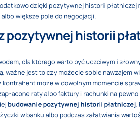
Dodatkowo dzięki pozytywnej historii płatnicze
albo większe pole do negocjacji.
z pozytywnej historii pła
owodem, dla którego warto być uczciwym i słown
, ważne jest to czy możecie sobie nawzajem wie
y kontrahent może w dowolnym momencie sprawd
zapłacone raty albo faktury i rachunki
na pewno z
iej
budowanie pozytywnej historii płatniczej
.
życzki w banku albo podczas załatwiania warto