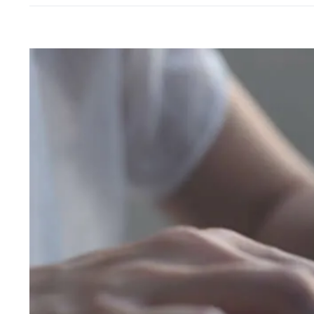
View
Larger
Image