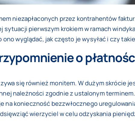
mem niezapłaconych przez kontrahentów faktur. 
 sytuacji pierwszym krokiem w ramach windykac
 ono wyglądać, jak często je wysyłać i czy tak
rzypomnienie o płatnośc
azywa się również monitem. W dużym skrócie je
b innej należności zgodnie z ustalonym termine
zuje na konieczność bezzwłocznego uregulowani
dsięwziąć wierzyciel w celu odzyskania pienię