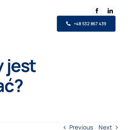
+48 532 867 439
 jest
ać?
Previous
Next