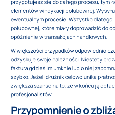
przygotujesz się do całego procesu, tym ł
elementów windykacji polubownej. Wysyłan
ewentualnym procesie. Wszystko dlatego, ż
polubownej, które miały doprowadzić do o
opóźnienie w transakcjach handlowych.
W większości przypadków odpowiednio cz
odzyskuje swoje należności. Niestety proza
faktura gdzieś im umknie lub o niej zapom
szybko. Jeżeli dłużnik celowo unika płatn
zwiększa szanse na to, że w końcu ją opłac
profesjonalistów.
Przypomnienie o zbliża