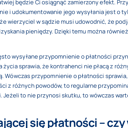
atwiej będzie Ci osiągnąć zamierzony efekt. Prz
ie i udokumentowanie jego wysyłania jest o ty
e wierzyciel w sądzie musi udowodnić, że podj
dzyskania pieniędzy. Dzięki temu można również
ęsto wysyłane
przypomnienie o płatności
przyn
 życia sprawia, że kontrahenci nie płacą z róż
ną. Wówczas przypomnienie o płatności sprawia,
ości z różnych powodów, to regularne przypomin
i. Jeżeli to nie przynosi skutku, to wówczas wa
jącej się płatności – czy