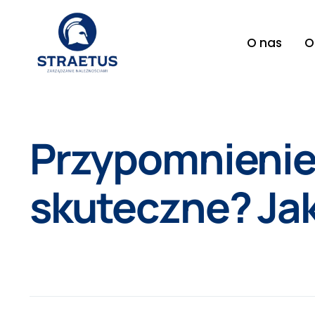
Skip
to
O nas
O
content
Przypomnienie 
skuteczne? Jak