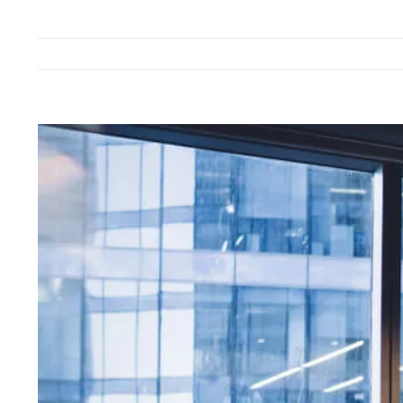
View
Larger
Image