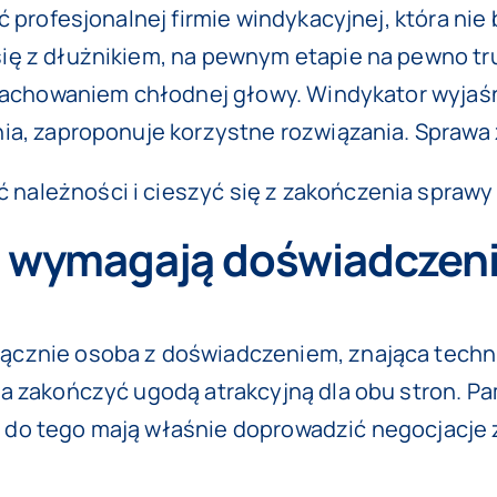
cić profesjonalnej firmie windykacyjnej, która n
ię z dłużnikiem, na pewnym etapie na pewno tr
z zachowaniem chłodnej głowy. Windykator wyja
ia, zaproponuje korzystne rozwiązania. Sprawa
ależności i cieszyć się z zakończenia sprawy
e wymagają doświadczen
cznie osoba z doświadczeniem, znająca techni
 zakończyć ugodą atrakcyjną dla obu stron. Pam
do tego mają właśnie doprowadzić negocjacje 