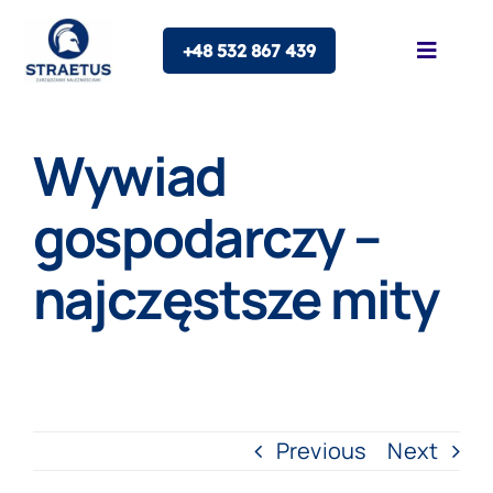
Skip
+48 532 867 439
to
Toggle
Naviga
content
O nas
Wywiad
Oferta
gospodarczy –
najczęstsze mity
Franczyza
Blog
Kontakt
Previous
Next