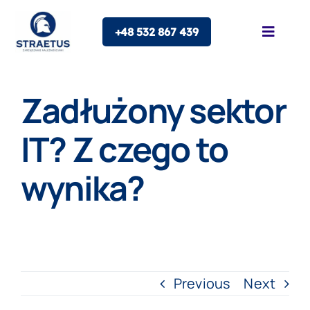
Skip
+48 532 867 439
to
Toggle
Naviga
content
O nas
Zadłużony sektor
Oferta
IT? Z czego to
wynika?
Franczyza
Blog
Kontakt
Previous
Next